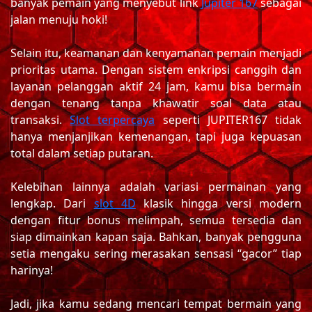
banyak pemain yang menyebut link
Jupiter 167
sebagai
jalan menuju hoki!
Selain itu, keamanan dan kenyamanan pemain menjadi
prioritas utama. Dengan sistem enkripsi canggih dan
layanan pelanggan aktif 24 jam, kamu bisa bermain
dengan tenang tanpa khawatir soal data atau
transaksi.
Slot terpercaya
seperti JUPITER167 tidak
hanya menjanjikan kemenangan, tapi juga kepuasan
total dalam setiap putaran.
Kelebihan lainnya adalah variasi permainan yang
lengkap. Dari
slot 4D
klasik hingga versi modern
dengan fitur bonus melimpah, semua tersedia dan
siap dimainkan kapan saja. Bahkan, banyak pengguna
setia mengaku sering merasakan sensasi “gacor” tiap
harinya!
Jadi, jika kamu sedang mencari tempat bermain yang